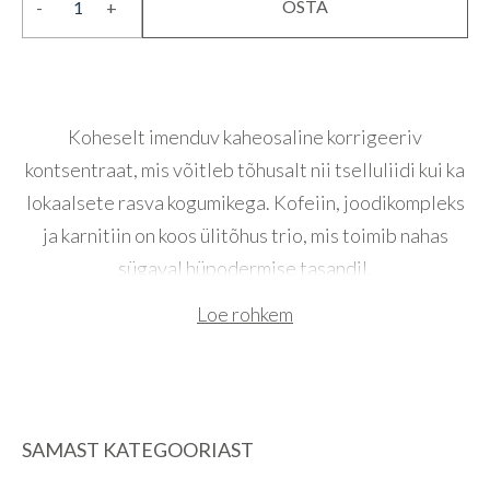
OSTA
-
+
2Slim
korrigeeriv
kontsentraat
(Buduaar
Koheselt imenduv kaheosaline korrigeeriv
Ilulemmik
2023)
kontsentraat, mis võitleb tõhusalt nii tselluliidi kui ka
kogus
lokaalsete rasva kogumikega. Kofeiin, joodikompleks
ja karnitiin on koos ülitõhus trio, mis toimib nahas
sügaval hüpodermise tasandil.
Loe rohkem
Kofeiin aktiveerib lipolüütilisi ensüüme,
joodikompleks aktiveerib ensüüme, mis lagundavad
lipiidide struktuure moodustavaid rasvhappeid.
Puslehein aitab parandada lümfiringet, eemaldab
SAMAST KATEGOORIAST
toksiine kehast ning annab nahale elastsust tagasi.