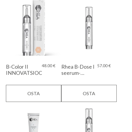
48.00
€
57.00
€
B-Color II
Rhea B-Dose I
INNOVATSIOON!
seerum-
kontsentraat
OSTA
OSTA