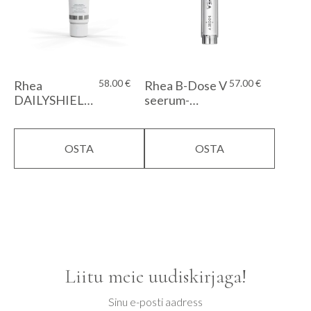
58.00
€
57.00
€
Rhea
Rhea B-Dose V
DAILYSHIELD
seerum-
SPF 50
kontsentraat
(Anne&Stiil
Ilulemmik
OSTA
OSTA
2024)
Liitu meie uudiskirjaga!
Sinu e-posti aadress