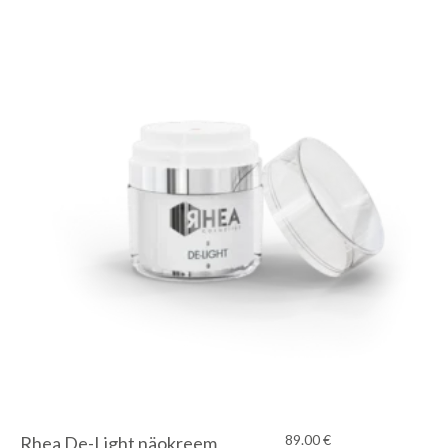
Preparaat sisaldab aktiivseid looduslikke
toimeaineid, nagu hapnikuga varustatavad ja dermo-
kaitsvad peptiidide.
Tänu transportainele Transkutool, viiakse aktiivained
sügavale kudedesse.
Kogus: 150ml
89.00
€
Rhea De-Light näokreem