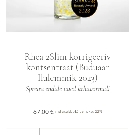
Rhea 2Slim korrigeeriv
kontsentraat (Buduaar
Ilulemmik 2023)
Spreita endale uued kehavormid!
67.00
€
hind sisaldab käibemaksu 22%
Rhea