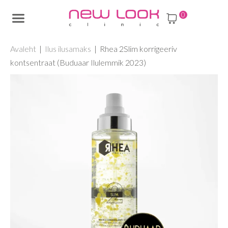
Skip
0
New
to
Look
content
Avaleht
|
Ilus ilusamaks
| Rhea 2Slim korrigeeriv
kontsentraat (Buduaar Ilulemmik 2023)